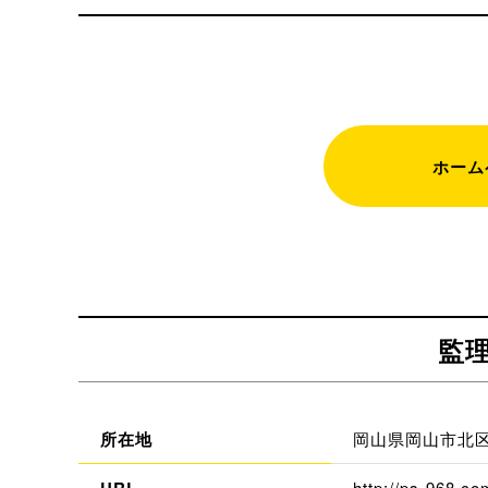
ホーム
監
所在地
岡山県岡山市北区
http://ps-968.co