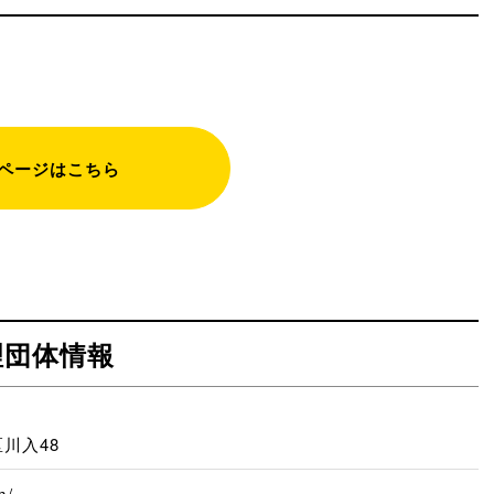
ページはこちら
理団体情報
川入48
m/