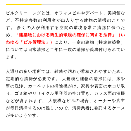
ビルクリーニングとは、オフィスビルやデパート、美術館な
ど、不特定多数の利用者が出入りする建物の清掃のことで
す。 多くの人が利用する空間の環境を常に清潔に保つた
め、
「建築物における衛生的環境の確保に関する法律」（い
わゆる「ビル管理法」）
により、一定の建物（特定建築物）
については日常清掃と半年に一度の清掃が義務付けられてい
ます。
人通りの多い場所では、雑菌や汚れが蓄積されやすいため、
定期的な清掃が必要です。 大規模な建物の清掃には、床や
壁の洗浄、カーペットの掃除機がけ、家具や表面のホコリ取
り、ゴミ箱やリサイクル用容器の空け置き、ガラス面の清掃
などが含まれます。 大規模なビルの場合、オーナーや店主
が毎日清掃するのは難しいので、清掃業者に委託するケース
が多いようです。