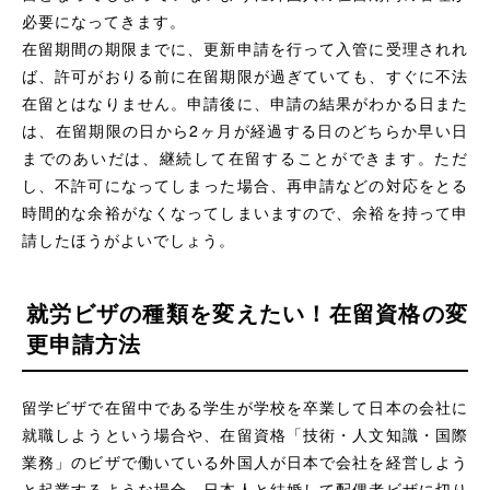
必要になってきます。
在留期間の期限までに、更新申請を行って入管に受理されれ
ば、許可がおりる前に在留期限が過ぎていても、すぐに不法
在留とはなりません。申請後に、申請の結果がわかる日また
は、在留期限の日から2ヶ月が経過する日のどちらか早い日
までのあいだは、継続して在留することができます。ただ
し、不許可になってしまった場合、再申請などの対応をとる
時間的な余裕がなくなってしまいますので、余裕を持って申
請したほうがよいでしょう。
就労ビザの種類を変えたい！在留資格の変
更申請方法
留学ビザで在留中である学生が学校を卒業して日本の会社に
就職しようという場合や、在留資格「技術・人文知識・国際
業務」のビザで働いている外国人が日本で会社を経営しよう
と起業するような場合、日本人と結婚して配偶者ビザに切り