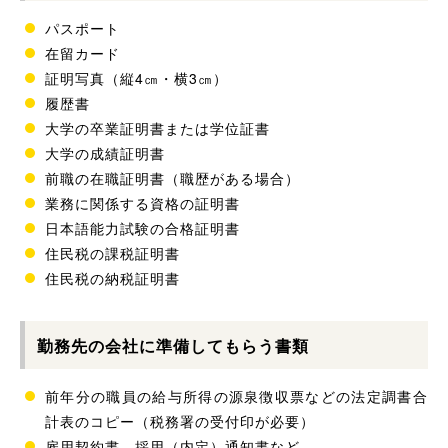
パスポート
在留カード
証明写真（縦4㎝・横3㎝）
履歴書
大学の卒業証明書または学位証書
大学の成績証明書
前職の在職証明書（職歴がある場合）
業務に関係する資格の証明書
日本語能力試験の合格証明書
住民税の課税証明書
住民税の納税証明書
勤務先の会社に準備してもらう書類
前年分の職員の給与所得の源泉徴収票などの法定調書合
計表のコピー（税務署の受付印が必要）
雇用契約書、採用（内定）通知書など