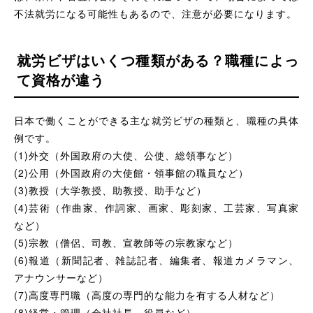
不法就労になる可能性もあるので、注意が必要になります。
就労ビザはいくつ種類がある？職種によっ
て資格が違う
日本で働くことができる主な就労ビザの種類と、職種の具体
例です。
(1)外交（外国政府の大使、公使、総領事など）
(2)公用（外国政府の大使館・領事館の職員など）
(3)教授（大学教授、助教授、助手など）
(4)芸術（作曲家、作詞家、画家、彫刻家、工芸家、写真家
など）
(5)宗教（僧侶、司教、宣教師等の宗教家など）
(6)報道（新聞記者、雑誌記者、編集者、報道カメラマン、
アナウンサーなど）
(7)高度専門職（高度の専門的な能力を有する人材など）
(8)経営・管理（会社社長、役員など）