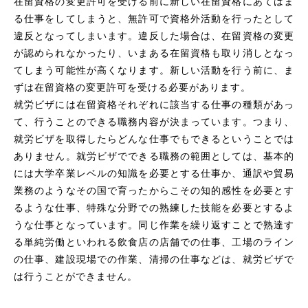
在留資格の変更許可を受ける前に新しい在留資格にあてはま
る仕事をしてしまうと、無許可で資格外活動を行ったとして
違反となってしまいます。違反した場合は、在留資格の変更
が認められなかったり、いまある在留資格も取り消しとなっ
てしまう可能性が高くなります。新しい活動を行う前に、ま
ずは在留資格の変更許可を受ける必要があります。
就労ビザには在留資格それぞれに該当する仕事の種類があっ
て、行うことのできる職務内容が決まっています。つまり、
就労ビザを取得したらどんな仕事でもできるということでは
ありません。就労ビザでできる職務の範囲としては、基本的
には大学卒業レベルの知識を必要とする仕事か、通訳や貿易
業務のようなその国で育ったからこその知的感性を必要とす
るような仕事、特殊な分野での熟練した技能を必要とするよ
うな仕事となっています。同じ作業を繰り返すことで熟達す
る単純労働といわれる飲食店の店舗での仕事、工場のライン
の仕事、建設現場での作業、清掃の仕事などは、就労ビザで
は行うことができません。