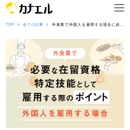
TOP
全ての記事
外食業で外国人を雇用する場合に必要
記事
な在留資格と特定技能として雇用する
際のポイント
お役立ち資料
セミナー情報
専門家情報