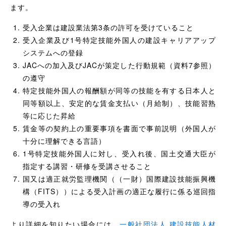
ます。
受入企業は建設業法第3条の許可を受けていること
受入企業及び1号特定技能外国人の建設キャリアアップ
システムへの登録
JACへの加入及びJACが策定した行動規範（資料7参照）
の遵守
特定技能外国人の報酬額が同等の技能を有する日本人と
同等額以上、安定的な賃金支払い（月給制）、技能習熟
等に応じた昇給
賃金等の契約上の重要事項を書面で事前説明（外国人が
十分に理解できる言語）
1号特定技能外国人に対し、受入れ後、国土交通大臣が
指定する講習・研修を受講させること
国又は適正就労監理機関（（一財）国際建設技能振興機
構（FITS））による受入計画の適正な履行に係る巡回指
導の受入れ
より詳細を知りたい場合には、
一般社団法人 建設技能人材